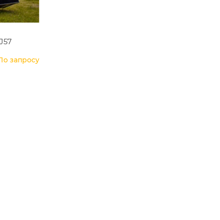
J57
По запросу