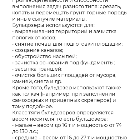
производительности и способности
выполнения задач разного типа: срезать,
копать и перемещать грунт, горные породы
и иные сыпучие материалы.
Бульдозеры используются для:
• выравнивания территорий и зачистка
пологих откосов;
• снятие почвы для подготовки площадки;
• создание каналов;
• обустройство насыпей;
• зачистка оснований под фундаменты;
• засыпка траншей;
• очистка больших площадей от мусора,
камней, снега и др.
Кроме того, бульдозер используют также
как толкач (например, при заполнении
самоходных и прицепных скреперов) и
тому подобное.
Класс тяги бульдозеров определяется
весом носителя, то есть бульдозера:
• малые – весом до 16 т и мощностью от 74
до 130 л.с.;
• средние – весом от 16 до 27 т и мощностью