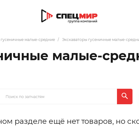
 гусеничные малые-средние
Экскаваторы гусеничные малые-средн
еничные малые-сред
ном разделе ещё нет товаров, но ск