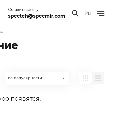
Оставить заявку
Ru
specteh@specmir.com
ие
ние
по популярности
оро появятся.