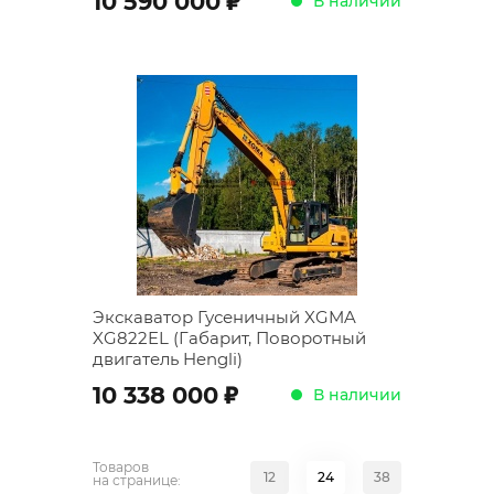
10 590 000
В наличии
Экскаватор Гусеничный XGMA
XG822EL (Габарит, Поворотный
двигатель Hengli)
;
10 338 000
В наличии
Товаров
12
24
38
на странице: