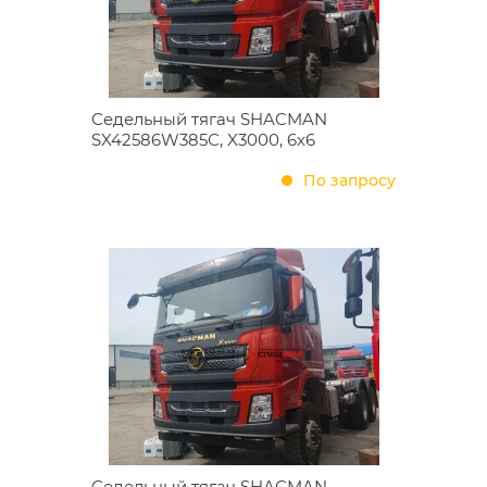
Седельный тягач SHACMAN
SX42586W385С, X3000, 6х6
По запросу
Седельный тягач SHACMAN