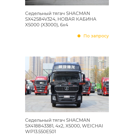
Седельный тягач SHACMAN
SX42584V324, НОВАЯ КАБИНА
X5000 (X3000), 6х4
По запросу
Седельный тягач SHACMAN
SX418843381, 4х2, X5000, WEICHAI
WP13.550E501