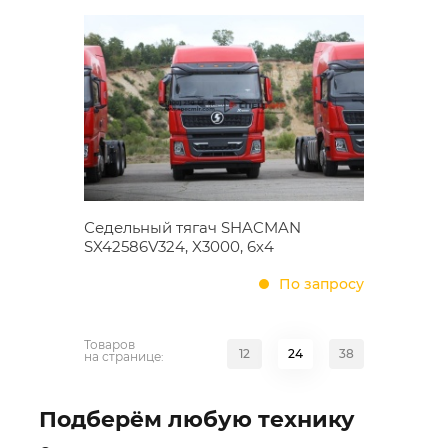
Седельный тягач SHACMAN
SX42586V324, X3000, 6х4
По запросу
Товаров
12
24
38
на странице:
Подберём любую технику