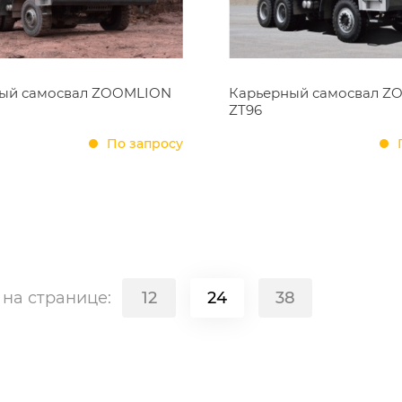
ый самосвал ZOOMLION
Карьерный самосвал Z
ZT96
По запросу
в
на странице:
12
24
38