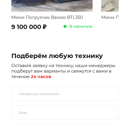
Марка гидронасоса
:
Bosch Rexroth
Мини-Погрузчик Bawoo BTL350
Мини-Погру
Марка гидромоторов
:
Poclain
;
9 100 000
В наличии
Управление
:
Электро-гидравлические джойстики
Подберём любую технику
Оставьте заявку на технику, наши менеджеры
подберут вам варианты и свяжутся с вами в
течение
24 часов