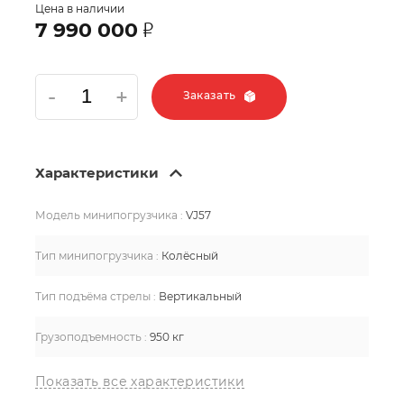
Цена в наличии
З
7 990 000
Заказать
Характеристики
Модель минипогрузчика
:
VJ57
Тип минипогрузчика
:
Колёсный
Тип подъёма стрелы
:
Вертикальный
Грузоподъемность
:
950 кг
Модель двигателя
:
Hyundai
Показать все характеристики